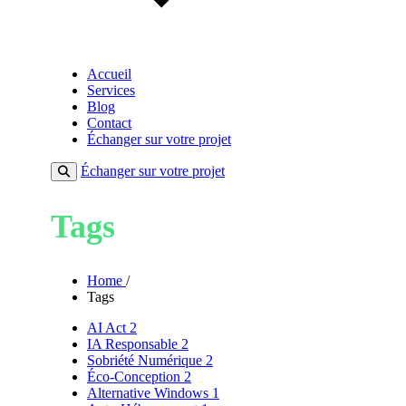
Accueil
Services
Blog
Contact
Échanger sur votre projet
Échanger sur votre projet
Tags
Home
/
Tags
AI Act
2
IA Responsable
2
Sobriété Numérique
2
Éco-Conception
2
Alternative Windows
1