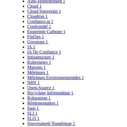
Auto-Hébergement
1
Cloud
1
Cloud Souverain
1
Cloudron
1
Confiance.ai
1
Conformité
1
Empreinte Carbone
1
FinOps
1
Greenops
1
IA
1
IA De Confiance
1
Infrastructure
1
Kubernetes
1
Matomo
1
Métriques
1
Métriques Environnementales
1
N8N
1
Open-Source
1
Recyclage Informatique
1
Robustesse
1
Réglementation
1
Saas
1
SLI
1
SLO
1
Souveraineté Numérique
1